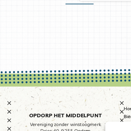
Ho
OPDORP HET MIDDELPUNT
Bië
Vereniging zonder winstoogmerk
Res
Dries 40, 9255 Opdorp