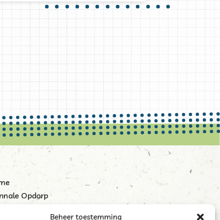
me
nnale Opdorp
tart
Beheer toestemming