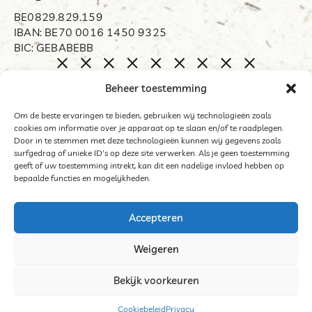
BE0829.829.159
IBAN: BE70 0016 1450 9325
BIC: GEBABEBB
Home
Beheer toestemming
Biënnale Opdorp
Restart
Om de beste ervaringen te bieden, gebruiken wij technologieën zoals
cookies om informatie over je apparaat op te slaan en/of te raadplegen.
Organisator
Door in te stemmen met deze technologieën kunnen wij gegevens zoals
Word mecenas
surfgedrag of unieke ID's op deze site verwerken. Als je geen toestemming
geeft of uw toestemming intrekt, kan dit een nadelige invloed hebben op
Archief
bepaalde functies en mogelijkheden.
Contact
Accepteren
Weigeren
©2025 Het Middelpunt
Bekijk voorkeuren
Algemene voorwaarden deelnemers tentoonstelling
Cookies
Cookiebeleid
Privacy
Website door Sinergio