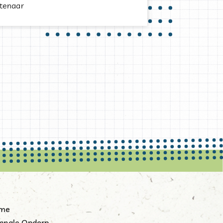
stenaar
me
nnale Opdorp