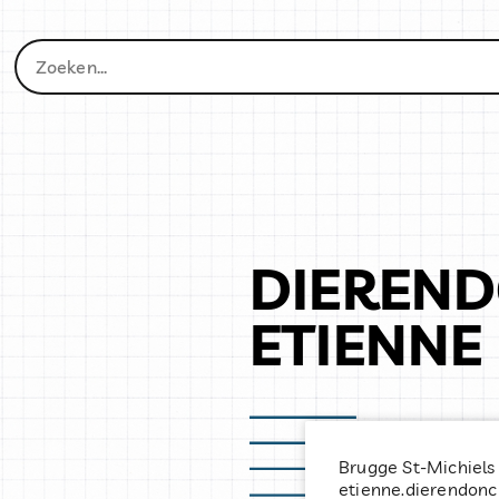
DIEREN
ETIENNE
Brugge St-Michiels
etienne.dierendon