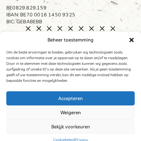
BE0829.829.159
IBAN: BE70 0016 1450 9325
BIC: GEBABEBB
Home
Beheer toestemming
Biënnale Opdorp
Restart
Om de beste ervaringen te bieden, gebruiken wij technologieën zoals
cookies om informatie over je apparaat op te slaan en/of te raadplegen.
Organisator
Door in te stemmen met deze technologieën kunnen wij gegevens zoals
Word mecenas
surfgedrag of unieke ID's op deze site verwerken. Als je geen toestemming
geeft of uw toestemming intrekt, kan dit een nadelige invloed hebben op
Archief
bepaalde functies en mogelijkheden.
Contact
Accepteren
Weigeren
©2025 Het Middelpunt
Bekijk voorkeuren
Algemene voorwaarden deelnemers tentoonstelling
Cookies
Cookiebeleid
Privacy
Website door Sinergio