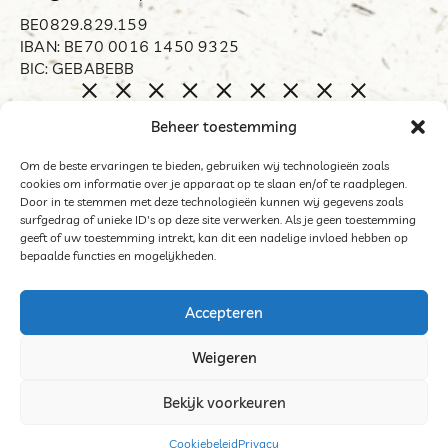
BE0829.829.159
IBAN: BE70 0016 1450 9325
BIC: GEBABEBB
Home
Beheer toestemming
Biënnale Opdorp
Restart
Om de beste ervaringen te bieden, gebruiken wij technologieën zoals
cookies om informatie over je apparaat op te slaan en/of te raadplegen.
Organisator
Door in te stemmen met deze technologieën kunnen wij gegevens zoals
Word mecenas
surfgedrag of unieke ID's op deze site verwerken. Als je geen toestemming
geeft of uw toestemming intrekt, kan dit een nadelige invloed hebben op
Archief
bepaalde functies en mogelijkheden.
Contact
Accepteren
Weigeren
©2025 Het Middelpunt
Bekijk voorkeuren
Algemene voorwaarden deelnemers tentoonstelling
Cookies
Cookiebeleid
Privacy
Website door Sinergio