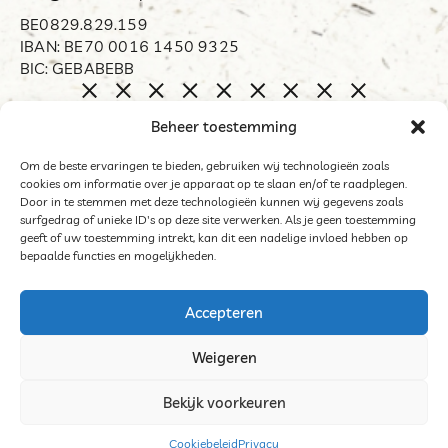
BE0829.829.159
IBAN: BE70 0016 1450 9325
BIC: GEBABEBB
Home
Beheer toestemming
Biënnale Opdorp
Restart
Om de beste ervaringen te bieden, gebruiken wij technologieën zoals
cookies om informatie over je apparaat op te slaan en/of te raadplegen.
Organisator
Door in te stemmen met deze technologieën kunnen wij gegevens zoals
Word mecenas
surfgedrag of unieke ID's op deze site verwerken. Als je geen toestemming
geeft of uw toestemming intrekt, kan dit een nadelige invloed hebben op
Archief
bepaalde functies en mogelijkheden.
Contact
Accepteren
Weigeren
©2025 Het Middelpunt
Bekijk voorkeuren
Algemene voorwaarden deelnemers tentoonstelling
Cookies
Cookiebeleid
Privacy
Website door Sinergio