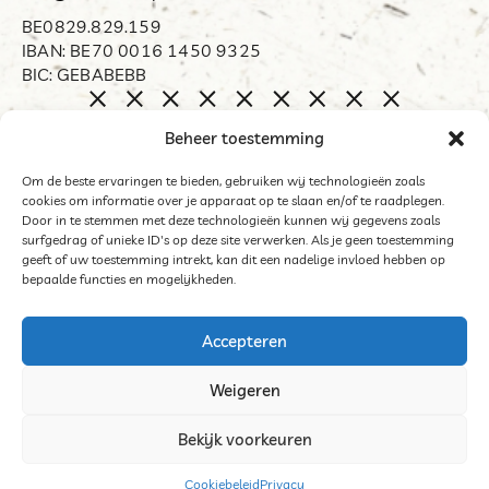
BE0829.829.159
IBAN: BE70 0016 1450 9325
BIC: GEBABEBB
Home
Beheer toestemming
Biënnale Opdorp
Restart
Om de beste ervaringen te bieden, gebruiken wij technologieën zoals
cookies om informatie over je apparaat op te slaan en/of te raadplegen.
Organisator
Door in te stemmen met deze technologieën kunnen wij gegevens zoals
Word mecenas
surfgedrag of unieke ID's op deze site verwerken. Als je geen toestemming
geeft of uw toestemming intrekt, kan dit een nadelige invloed hebben op
Archief
bepaalde functies en mogelijkheden.
Contact
Accepteren
Weigeren
©2025 Het Middelpunt
Bekijk voorkeuren
Algemene voorwaarden deelnemers tentoonstelling
Cookies
Cookiebeleid
Privacy
Website door Sinergio