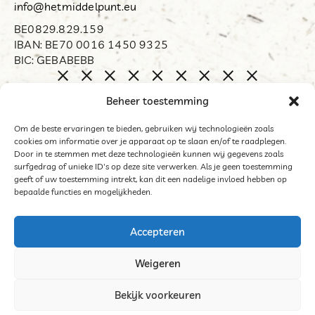
info@hetmiddelpunt.eu
BE0829.829.159
IBAN: BE70 0016 1450 9325
BIC: GEBABEBB
Home
Beheer toestemming
Biënnale Opdorp
Restart
Om de beste ervaringen te bieden, gebruiken wij technologieën zoals
cookies om informatie over je apparaat op te slaan en/of te raadplegen.
Organisator
Door in te stemmen met deze technologieën kunnen wij gegevens zoals
Word mecenas
surfgedrag of unieke ID's op deze site verwerken. Als je geen toestemming
geeft of uw toestemming intrekt, kan dit een nadelige invloed hebben op
Archief
bepaalde functies en mogelijkheden.
Contact
Accepteren
Weigeren
©2025 Het Middelpunt
Bekijk voorkeuren
Algemene voorwaarden deelnemers tentoonstelling
Cookies