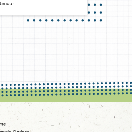
stenaar
me
nnale Opdorp