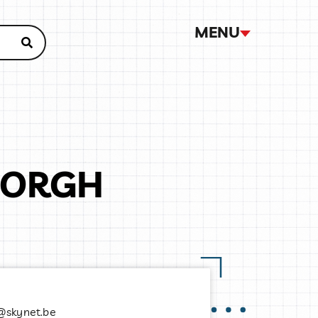
MENU
BORGH
h@skynet.be