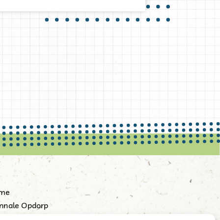
me
nnale Opdorp
tart