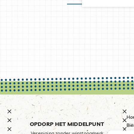
Ho
OPDORP HET MIDDELPUNT
Bië
Vereniging zonder winstoogmerk
Res