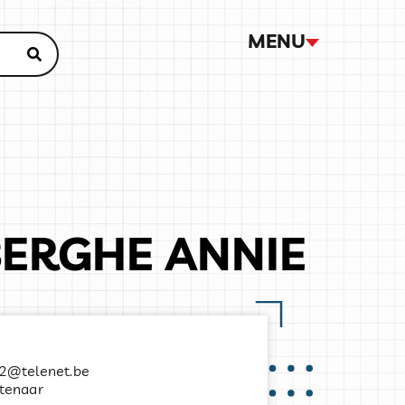
MENU
ERGHE ANNIE
e2@telenet.be
stenaar