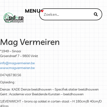
MENU
Mag Vermeiren
°1949 – Sinaai
Groendreef 7 – 9800 Vinkt
info@magvermeiren.be
www.magvermeiren.be
0474/67.80.56
Opleiding :
Deinze : KADE Deinze beeldhouwen – Specifiek atelier beeldhouwen
Gent : Academie voor Beeldende Kunsten – beeldhouwen
1/EVENWICHT –
brons op sokkel in corten-staal – H 180cm/B 40cm/D
40cm