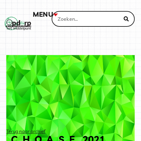
MENU
Terug naar archief
_C_H_O_A_S_E_ 2021