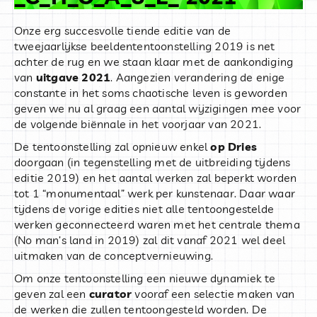
Onze erg succesvolle tiende editie van de
tweejaarlijkse beeldententoonstelling 2019 is net
achter de rug en we staan klaar met de aankondiging
van
uitgave 2021
. Aangezien verandering de enige
constante in het soms chaotische leven is geworden
geven we nu al graag een aantal wijzigingen mee voor
de volgende biënnale in het voorjaar van 2021.
De tentoonstelling zal opnieuw enkel
op Dries
doorgaan (in tegenstelling met de uitbreiding tijdens
editie 2019) en het aantal werken zal beperkt worden
tot 1 “monumentaal” werk per kunstenaar. Daar waar
tijdens de vorige edities niet alle tentoongestelde
werken geconnecteerd waren met het centrale thema
(No man’s land in 2019) zal dit vanaf 2021 wel deel
uitmaken van de conceptvernieuwing.
Om onze tentoonstelling een nieuwe dynamiek te
geven zal een
curator
vooraf een selectie maken van
de werken die zullen tentoongesteld worden. De