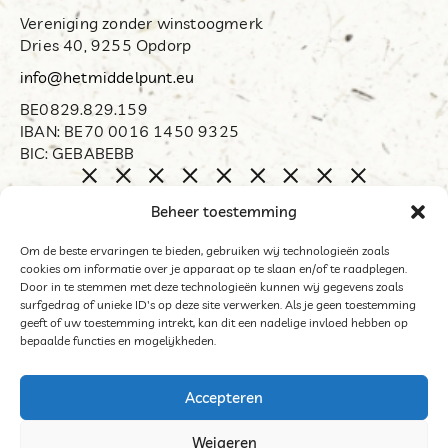
Vereniging zonder winstoogmerk
Dries 40, 9255 Opdorp
info@hetmiddelpunt.eu
BE0829.829.159
IBAN: BE70 0016 1450 9325
BIC: GEBABEBB
Home
Beheer toestemming
Biënnale Opdorp
Restart
Om de beste ervaringen te bieden, gebruiken wij technologieën zoals
cookies om informatie over je apparaat op te slaan en/of te raadplegen.
Organisator
Door in te stemmen met deze technologieën kunnen wij gegevens zoals
Word mecenas
surfgedrag of unieke ID's op deze site verwerken. Als je geen toestemming
geeft of uw toestemming intrekt, kan dit een nadelige invloed hebben op
Archief
bepaalde functies en mogelijkheden.
Contact
Accepteren
Weigeren